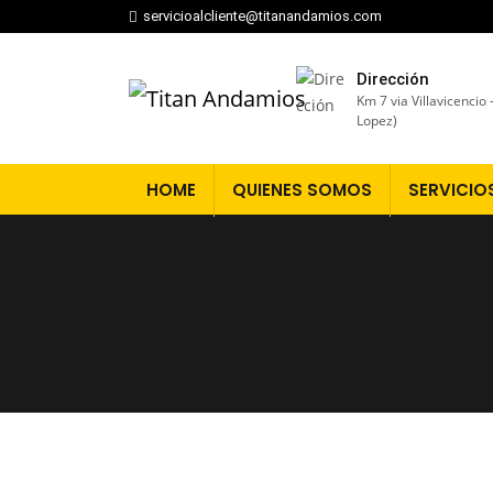
servicioalcliente@titanandamios.com
Dirección
Km 7 via Villavicencio
Lopez)
HOME
QUIENES SOMOS
SERVICIO