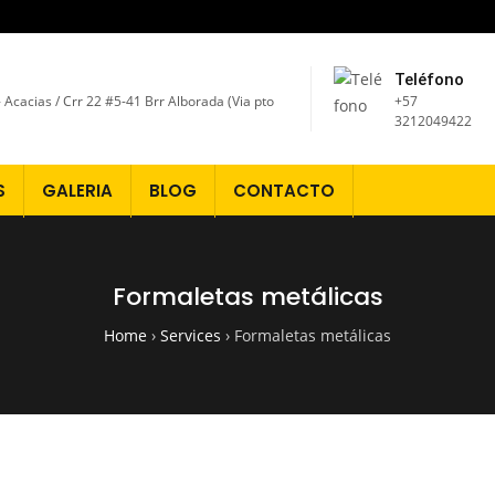
Teléfono
 - Acacias / Crr 22 #5-41 Brr Alborada (Via pto
+57
3212049422
S
GALERIA
BLOG
CONTACTO
Formaletas metálicas
Home
›
Services
›
Formaletas metálicas