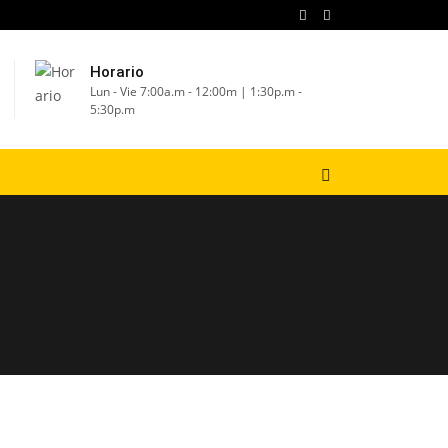
Horario
Lun - Vie 7:00a.m - 12:00m | 1:30p.m -
5:30p.m