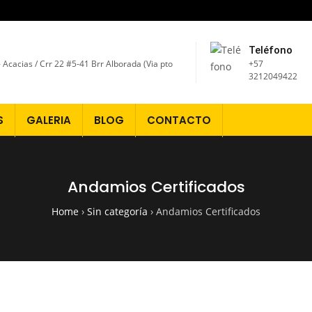
Teléfono
 - Acacias / Crr 22 #5-41 Brr Alborada (Via pto
+57
3212049422
S
GALERIA
BLOG
CONTACTO
Andamios Certificados
Home
›
Sin categoría
›
Andamios Certificados