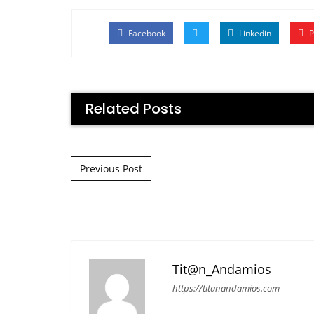
Facebook
Linkedin
P
Related Posts
Post navigation
Previous Post
Tit@n_Andamios
https://titanandamios.com