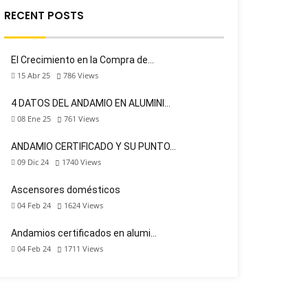
RECENT POSTS
El Crecimiento en la Compra de…
15 Abr 25
786
Views
4 DATOS DEL ANDAMIO EN ALUMINI…
08 Ene 25
761
Views
ANDAMIO CERTIFICADO Y SU PUNTO…
09 Dic 24
1740
Views
Ascensores domésticos
04 Feb 24
1624
Views
Andamios certificados en alumi…
04 Feb 24
1711
Views