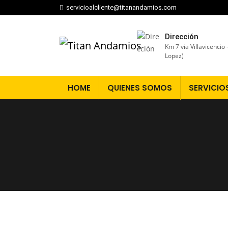
servicioalcliente@titanandamios.com
Dirección
Km 7 via Villavicencio
Lopez)
HOME
QUIENES SOMOS
SERVICIO