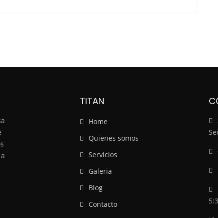
TITAN
C
sa
Home
e
Se
Quienes somos
os
Servicios
 a
Galeria
Blog
5:
Contacto