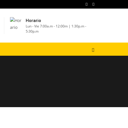
Horario
Lun - Vie 7:00a.m - 12:00m | 1:30p.m -
5:30p.m