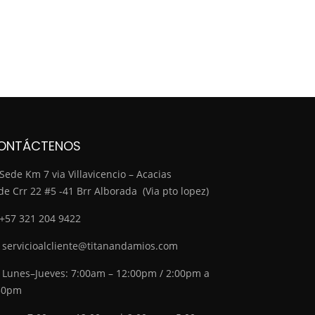
ONTÁCTENOS
Sede Km 7 via Villavicencio – Acacias
de Crr 22 #5 -41 Brr Alborada (Via pto lopez)
+57 321 204 9422
servicioalcliente@titanandamios.com
Lunes–Jueves: 7:00am – 12:00pm / 2:00pm a
30pm